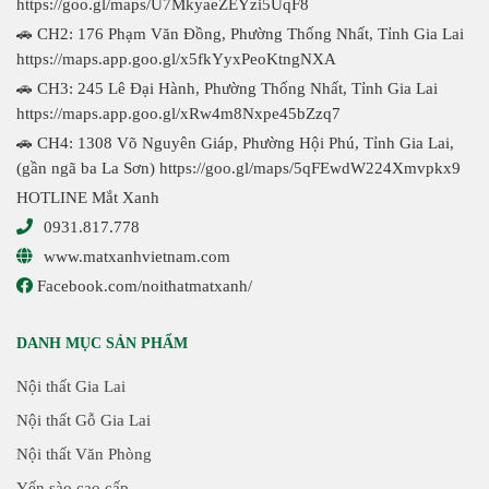
https://goo.gl/maps/U7MkyaeZEYzi5UqF8
🚗 CH2: 176 Phạm Văn Đồng, Phường Thống Nhất, Tỉnh Gia Lai
https://maps.app.goo.gl/x5fkYyxPeoKtngNXA
🚗 CH3: 245 Lê Đại Hành, Phường Thống Nhất, Tỉnh Gia Lai
https://maps.app.goo.gl/xRw4m8Nxpe45bZzq7
🚗 CH4: 1308 Võ Nguyên Giáp, Phường Hội Phú, Tỉnh Gia Lai,
(gần ngã ba La Sơn)
https://goo.gl/maps/5qFEwdW224Xmvpkx9
HOTLINE Mắt Xanh
0931.817.778
www.matxanhvietnam.com
Facebook.com/noithatmatxanh/
DANH MỤC SẢN PHẨM
Nội thất Gia Lai
Nội thất Gỗ Gia Lai
Nội thất Văn Phòng
Yến sào cao cấp