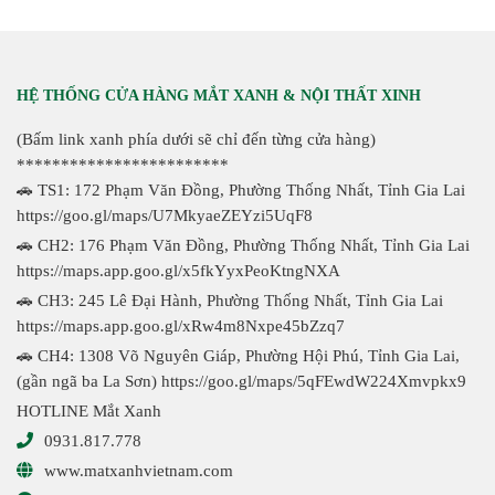
HỆ THỐNG CỬA HÀNG MẮT XANH & NỘI THẤT XINH
(Bấm link xanh phía dưới sẽ chỉ đến từng cửa hàng)
************************
🚗 TS1: 172 Phạm Văn Đồng, Phường Thống Nhất, Tỉnh Gia Lai
https://goo.gl/maps/U7MkyaeZEYzi5UqF8
🚗 CH2: 176 Phạm Văn Đồng, Phường Thống Nhất, Tỉnh Gia Lai
https://maps.app.goo.gl/x5fkYyxPeoKtngNXA
🚗 CH3: 245 Lê Đại Hành, Phường Thống Nhất, Tỉnh Gia Lai
https://maps.app.goo.gl/xRw4m8Nxpe45bZzq7
🚗 CH4: 1308 Võ Nguyên Giáp, Phường Hội Phú, Tỉnh Gia Lai,
(gần ngã ba La Sơn)
https://goo.gl/maps/5qFEwdW224Xmvpkx9
HOTLINE Mắt Xanh
0931.817.778
www.matxanhvietnam.com