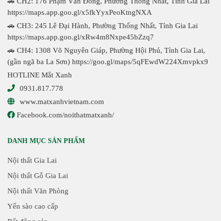
🚗 CH2: 176 Phạm Văn Đồng, Phường Thống Nhất, Tỉnh Gia Lai
https://maps.app.goo.gl/x5fkYyxPeoKtngNXA
🚗 CH3: 245 Lê Đại Hành, Phường Thống Nhất, Tỉnh Gia Lai
https://maps.app.goo.gl/xRw4m8Nxpe45bZzq7
🚗 CH4: 1308 Võ Nguyên Giáp, Phường Hội Phú, Tỉnh Gia Lai,
(gần ngã ba La Sơn)
https://goo.gl/maps/5qFEwdW224Xmvpkx9
HOTLINE Mắt Xanh
0931.817.778
www.matxanhvietnam.com
Facebook.com/noithatmatxanh/
DANH MỤC SẢN PHẨM
Nội thất Gia Lai
Nội thất Gỗ Gia Lai
Nội thất Văn Phòng
Yến sào cao cấp