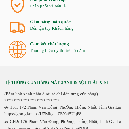
Phân phối và bán lẻ
Giao hàng toàn quốc
Đến tận tay Khách hàng
Cam kết chất lượng
Thương hiệu uy tín trên 5 năm
HỆ THỐNG CỬA HÀNG MẮT XANH & NỘI THẤT XINH
(Bấm link xanh phía dưới sẽ chỉ đến từng cửa hàng)
************************
🚗 TS1: 172 Phạm Văn Đồng, Phường Thống Nhất, Tỉnh Gia Lai
https://goo.gl/maps/U7MkyaeZEYzi5UqF8
🚗 CH2: 176 Phạm Văn Đồng, Phường Thống Nhất, Tỉnh Gia Lai
https://maps.app.goo.gl/x5fkYyxPeoKtngNXA