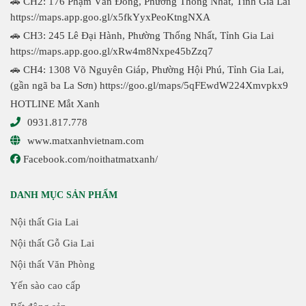
🚗 CH2: 176 Phạm Văn Đồng, Phường Thống Nhất, Tỉnh Gia Lai
https://maps.app.goo.gl/x5fkYyxPeoKtngNXA
🚗 CH3: 245 Lê Đại Hành, Phường Thống Nhất, Tỉnh Gia Lai
https://maps.app.goo.gl/xRw4m8Nxpe45bZzq7
🚗 CH4: 1308 Võ Nguyên Giáp, Phường Hội Phú, Tỉnh Gia Lai,
(gần ngã ba La Sơn)
https://goo.gl/maps/5qFEwdW224Xmvpkx9
HOTLINE Mắt Xanh
0931.817.778
www.matxanhvietnam.com
Facebook.com/noithatmatxanh/
DANH MỤC SẢN PHẨM
Nội thất Gia Lai
Nội thất Gỗ Gia Lai
Nội thất Văn Phòng
Yến sào cao cấp